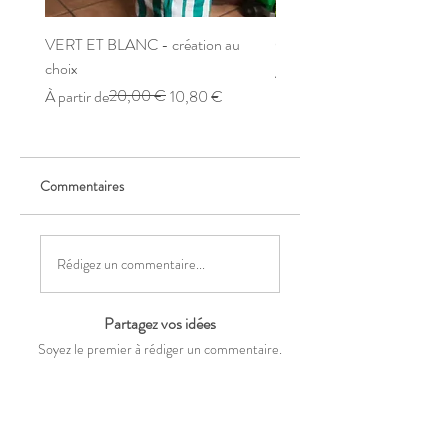
VERT ET BLANC - création au
CERISE - création au choix
choix
Prix original
Prix promotionnel
À partir de
Prix original
Prix promotionnel
20,00 €
À partir de
10,80 €
Commentaires
Rédigez un commentaire...
Partagez vos idées
Soyez le premier à rédiger un commentaire.