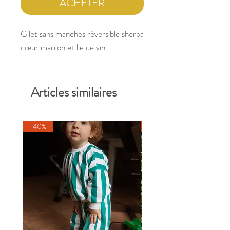
ACHETER
Gilet sans manches réversible sherpa
cœur marron et lie de vin
Articles similaires
-40%
-40%