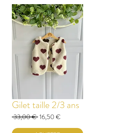
Gilet taille 2/3 ans
Prix
Prix
 33,00 € 
16,50 €
original
promotionnel