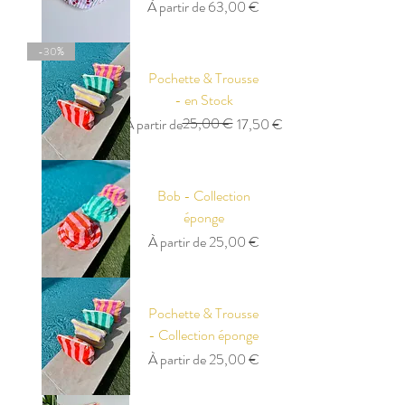
Prix promotionnel
À partir de
63,00 €
-30%
Pochette & Trousse
- en Stock
Prix original
Prix promotionnel
25,00 €
À partir de
17,50 €
Bob - Collection
éponge
Prix promotionnel
À partir de
25,00 €
Pochette & Trousse
- Collection éponge
Prix promotionnel
À partir de
25,00 €