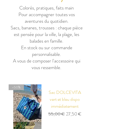
Colorés, pratiques, faits main
Pour accompagner toutes vos
aventures du quotidien.
Sacs, bananes, trousses : chaque pièce
est pensée pour la ville, la plage, les
balades en famille.
En stock ou sur commande
personnalisable.
A vous de composer l'accessoire qui
vous ressemble.
-50%
Sac DOLCEVITA
vert et bleu dispo
immédiatement
Prix original
Prix promotionnel
55,00 €
27,50 €