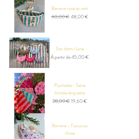
Banane rose et vert
Prix original
Prix promotionnel
60,00 €
48,00 €
Sac demi-lune
Prix promotionnel
À partir de
45,00 €
Pochette - Série
limitée étiquette
Prix original
Prix promotionnel
28,00 €
19,60 €
Banane - Tissus au
choix