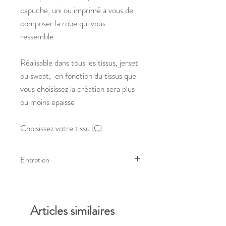
capuche, uni ou imprimé a vous de
composer la robe qui vous
ressemble.
Réalisable dans tous les tissus, jerset
ou sweat, en fonction du tissus que
vous choisissez la création sera plus
ou moins epaisse
Choisissez votre tissu
ICI
Entretien
Lavage à 30° sur l'envers, et éviter le
sèche linge
Articles similaires