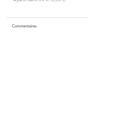
Commentaires
Rédigez un commentaire...
Partagez vos idées
Soyez le premier à rédiger un commentaire.
Abonnez vous à la Newsletter et
recevez votre offre de bienvenue