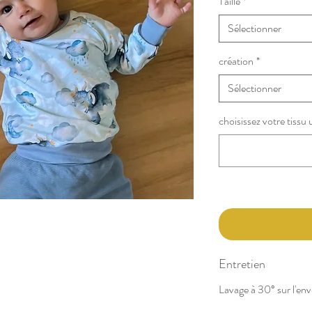
Taille
*
Sélectionner
création
*
Sélectionner
choisissez votre tissu 
Entretien
Lavage à 30° sur l'enve