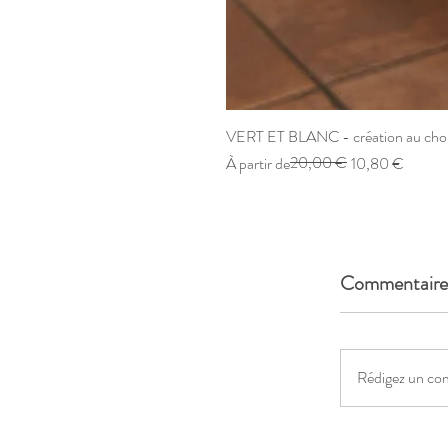
VERT ET BLANC - création au cho
Prix original
Prix promotionnel
20,00 €
À partir de
10,80 €
Commentaire
Rédigez un co