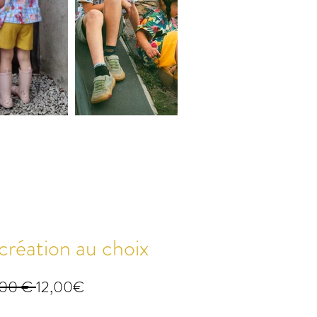
réation au choix
Prix
Prix
,00 € 
12,00€
original
promotionnel