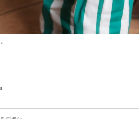
ix
Aperçu rapide
s
mmentaire...