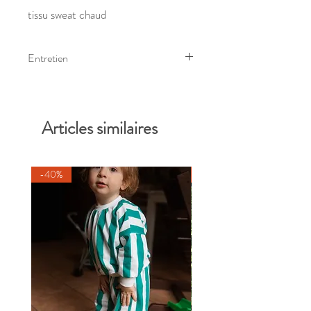
tissu sweat chaud
Entretien
Lavage à 30° sur l'envers, et éviter le
sèche linge
Articles similaires
-40%
-40%