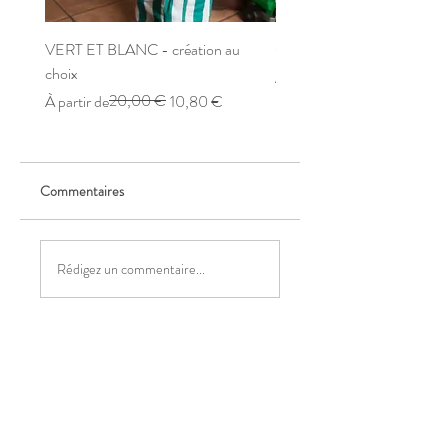
VERT ET BLANC - création au
CERISE - création au choix
choix
Prix original
Prix promotionnel
À partir de
Prix original
Prix promotionnel
20,00 €
À partir de
10,80 €
Commentaires
Rédigez un commentaire...
Partagez vos idées
Soyez le premier à rédiger un commentaire.