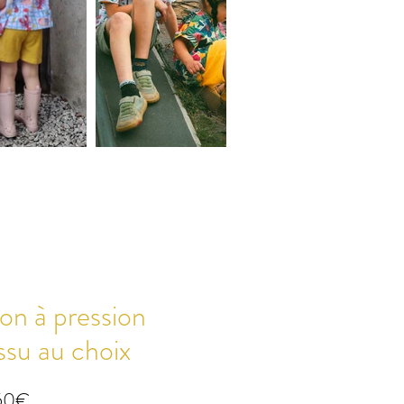
on à pression
ssu au choix
Prix
50€