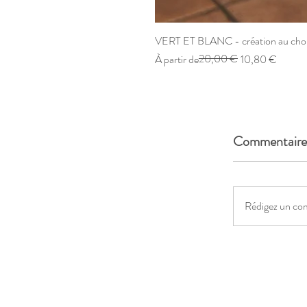
VERT ET BLANC - création au cho
Prix original
Prix promotionnel
20,00 €
À partir de
10,80 €
Commentaire
Rédigez un co