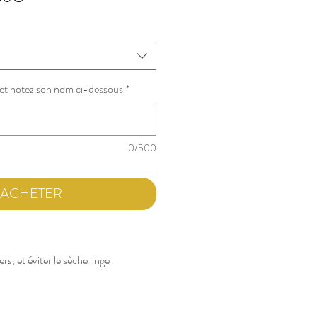
promotionnel
u et notez son nom ci-dessous
*
0/500
ACHETER
rs, et éviter le sèche linge