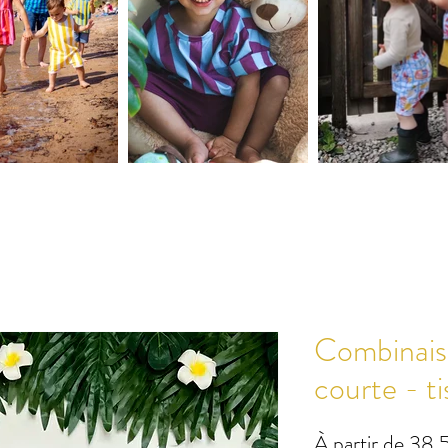
Combinais
courte - ti
À partir de
38,